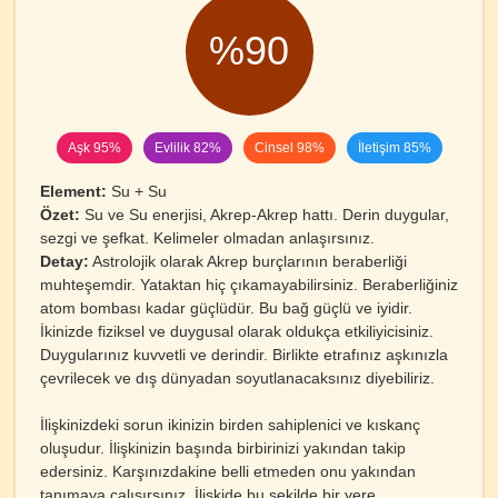
%90
Aşk 95%
Evlilik 82%
Cinsel 98%
İletişim 85%
Element:
Su + Su
Özet:
Su ve Su enerjisi, Akrep-Akrep hattı. Derin duygular,
sezgi ve şefkat. Kelimeler olmadan anlaşırsınız.
Detay:
Astrolojik olarak Akrep burçlarının beraberliği
muhteşemdir. Yataktan hiç çıkamayabilirsiniz. Beraberliğiniz
atom bombası kadar güçlüdür. Bu bağ güçlü ve iyidir.
İkinizde fiziksel ve duygusal olarak oldukça etkiliyicisiniz.
Duygularınız kuvvetli ve derindir. Birlikte etrafınız aşkınızla
çevrilecek ve dış dünyadan soyutlanacaksınız diyebiliriz.
İlişkinizdeki sorun ikinizin birden sahiplenici ve kıskanç
oluşudur. İlişkinizin başında birbirinizi yakından takip
edersiniz. Karşınızdakine belli etmeden onu yakından
tanımaya çalışırsınız. İlişkide bu şekilde bir yere