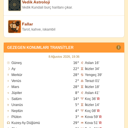
Vedik Astroloji
Vedik Kundali burç haritanı çıkar.
Fallar
Tarot, kahve, iskambil
GEZEGEN KONUMLARI TRANSITLER
I
8 Ağustos 2026, 19:36
☉
Güneş
16°
♌
Aslan 16'
☽
Ay
22°
♊
İkizler 34'
☿
Merkür
28°
♋
Yengeç 39'
♀
Venüs
2°
♎
Terazi 01'
♂
Mars
28°
♊
İkizler 18'
♃
Jüpiter
8°
♌
Aslan 41'
♄
Satürn
14°
♈
Koç 36'
R
♅
Uranüs
5°
♊
İkizler 14'
♆
Neptün
4°
♈
Koç 08'
R
♇
Plüton
3°
♒
Kova 59'
R
☊
Kuzey Ay Düğümü
29°
♒
Kova 51'
R