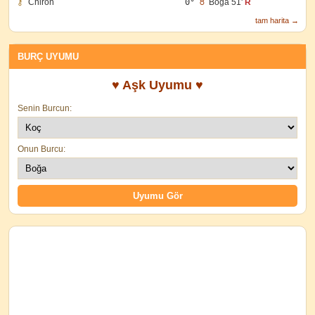
⚷
Chiron
0°
♉
Boğa 51'
R
tam harita →
BURÇ UYUMU
♥ Aşk Uyumu ♥
Senin Burcun:
Onun Burcu: