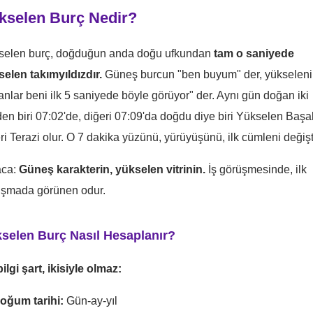
kselen Burç Nedir?
selen burç, doğduğun anda doğu ufkundan
tam o saniyede
elen takımyıldızdır.
Güneş burcun "ben buyum" der, yükselen
anlar beni ilk 5 saniyede böyle görüyor" der. Aynı gün doğan iki
den biri 07:02'de, diğeri 07:09'da doğdu diye biri Yükselen Başa
ri Terazi olur. O 7 dakika yüzünü, yürüyüşünü, ilk cümleni değişti
aca:
Güneş karakterin, yükselen vitrinin.
İş görüşmesinde, ilk
uşmada görünen odur.
selen Burç Nasıl Hesaplanır?
ilgi şart, ikisiyle olmaz:
oğum tarihi:
Gün-ay-yıl