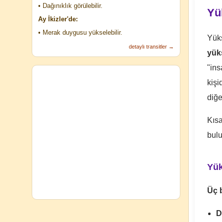
• Dağınıklık görülebilir.
Yü
Ay İkizler'de:
• Merak duygusu yükselebilir.
Yük
detaylı transitler →
yüks
"ins
kişi
diğe
Kıs
bul
Yük
Üç b
D