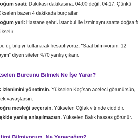
oğum saati:
Dakikası dakikasına. 04:00 değil, 04:17. Çünkü
ükselen bazen 4 dakikada burç atlar.
oğum yeri:
Hastane şehri. İstanbul ile İzmir aynı saatte doğsa fa
ükselir.
bu üç bilgiyi kullanarak hesaplıyoruz. "Saat bilmiyorum, 12
yım" diyen siteler %70 yanlış çıkarır.
selen Burcunu Bilmek Ne İşe Yarar?
lk izlenimini yönetirsin.
Yükselen Koç'san aceleci görünürsün,
rek yavaşlarsın.
oğru mesleği seçersin.
Yükselen Oğlak vitrinde ciddidir.
lişkide yanlış anlaşılmazsın.
Yükselen Balık hassas görünür.
timi Bilmiyorum, Ne Yapacağım?