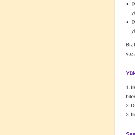
D
y
D
y
Biz 
yaza
Yük
1.
İ
bile
2.
D
3.
İ
Saa