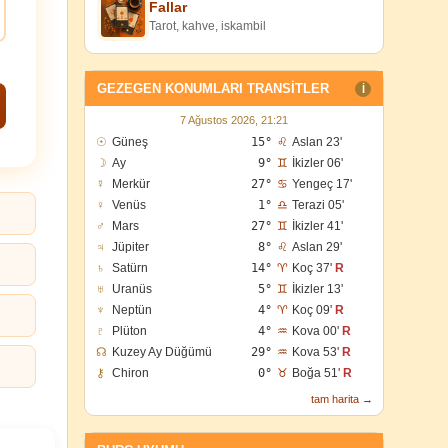
Fallar
Tarot, kahve, iskambil
GEZEGEN KONUMLARI TRANSITLER
I
7 Ağustos 2026, 21:21
☉
Güneş
15°
♌
Aslan 23'
☽
Ay
9°
♊
İkizler 06'
☿
Merkür
27°
♋
Yengeç 17'
♀
Venüs
1°
♎
Terazi 05'
♂
Mars
27°
♊
İkizler 41'
♃
Jüpiter
8°
♌
Aslan 29'
♄
Satürn
14°
♈
Koç 37'
R
♅
Uranüs
5°
♊
İkizler 13'
♆
Neptün
4°
♈
Koç 09'
R
♇
Plüton
4°
♒
Kova 00'
R
☊
Kuzey Ay Düğümü
29°
♒
Kova 53'
R
⚷
Chiron
0°
♉
Boğa 51'
R
tam harita →