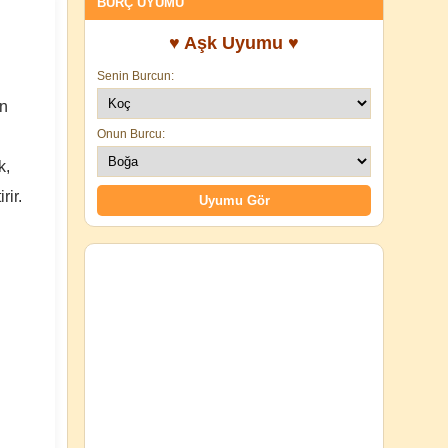
BURÇ UYUMU
♥ Aşk Uyumu ♥
Senin Burcun:
in
Onun Burcu:
k,
rir.