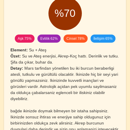
%70
Aşk 75%
Evlilik 62%
Cinsel 78%
İletişim 65%
Element:
Su + Ateş
Özet:
Su ve Ateş enerjisi, Akrep-Koç hattı. Derinlik ve tutku.
Şifa da çıkar, buhar da.
Detay:
Mars tarfindan yönetilen bu iki burcun beraberligi
atesli, tutkulu ve gürültülü olacaktir. Ikinizde hiç bir seyi yari
gönüllü yapmazsiniz. Ikinizinde kuvvetli inançlari ve
görüsleri vardir. Astrolojik açidan pek uyumlu sayilmasaniz
da oldukça çabalarsaniz eglenceli bir iliskiniz olabilir
diyebiliriz.
bağde ikinizde doymak bilmeyen bir istaha sahipsiniz.
Ikinizde sonsuz ihtiras ve enerjiye sahip oldugunuz için
birbirinizden oldukça zevk alirsiniz. Akrep burcunun
duygulari daha derindir ve sizin onu anlamanizi isteyecektir.