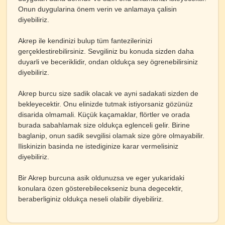
Onun duygularina önem verin ve anlamaya çalisin
diyebiliriz.
Akrep ile kendinizi bulup tüm fantezilerinizi
gerçeklestirebilirsiniz. Sevgiliniz bu konuda sizden daha
duyarli ve beceriklidir, ondan oldukça sey ögrenebilirsiniz
diyebiliriz.
Akrep burcu size sadik olacak ve ayni sadakati sizden de
bekleyecektir. Onu elinizde tutmak istiyorsaniz gözünüz
disarida olmamali. Küçük kaçamaklar, flörtler ve orada
burada sabahlamak size oldukça eglenceli gelir. Birine
baglanip, onun sadik sevgilisi olamak size göre olmayabilir.
Iliskinizin basinda ne istediginize karar vermelisiniz
diyebiliriz.
Bir Akrep burcuna asik oldunuzsa ve eger yukaridaki
konulara özen gösterebilecekseniz buna degecektir,
beraberliginiz oldukça neseli olabilir diyebiliriz.