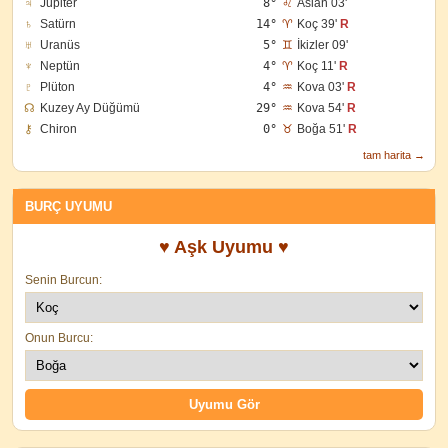
♃
Jüpiter
8°
♌
Aslan 03'
♄
Satürn
14°
♈
Koç 39'
R
♅
Uranüs
5°
♊
İkizler 09'
♆
Neptün
4°
♈
Koç 11'
R
♇
Plüton
4°
♒
Kova 03'
R
☊
Kuzey Ay Düğümü
29°
♒
Kova 54'
R
⚷
Chiron
0°
♉
Boğa 51'
R
tam harita →
BURÇ UYUMU
♥ Aşk Uyumu ♥
Senin Burcun:
Onun Burcu: