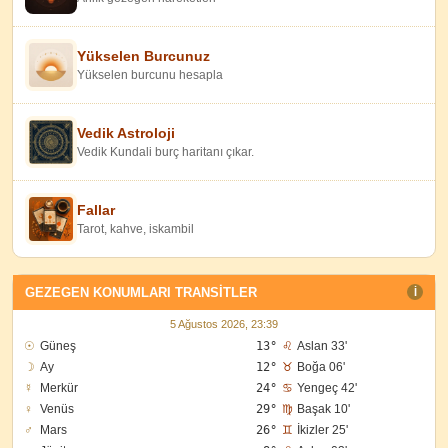
Yükselen Burcunuz
Yükselen burcunu hesapla
Vedik Astroloji
Vedik Kundali burç haritanı çıkar.
Fallar
Tarot, kahve, iskambil
GEZEGEN KONUMLARI TRANSITLER
I
5 Ağustos 2026, 23:39
☉
Güneş
13°
♌
Aslan 33'
☽
Ay
12°
♉
Boğa 06'
☿
Merkür
24°
♋
Yengeç 42'
♀
Venüs
29°
♍
Başak 10'
♂
Mars
26°
♊
İkizler 25'