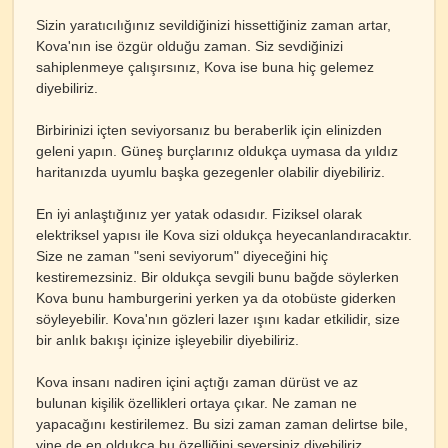
Sizin yaratıcılığınız sevildiğinizi hissettiğiniz zaman artar,
Kova'nın ise özgür olduğu zaman. Siz sevdiğinizi
sahiplenmeye çalışırsınız, Kova ise buna hiç gelemez
diyebiliriz.
Birbirinizi içten seviyorsanız bu beraberlik için elinizden
geleni yapın. Güneş burçlarınız oldukça uymasa da yıldız
haritanızda uyumlu başka gezegenler olabilir diyebiliriz.
En iyi anlaştığınız yer yatak odasıdır. Fiziksel olarak
elektriksel yapısı ile Kova sizi oldukça heyecanlandıracaktır.
Size ne zaman "seni seviyorum" diyeceğini hiç
kestiremezsiniz. Bir oldukça sevgili bunu bağde söylerken
Kova bunu hamburgerini yerken ya da otobüste giderken
söyleyebilir. Kova'nın gözleri lazer ışını kadar etkilidir, size
bir anlık bakışı içinize işleyebilir diyebiliriz.
Kova insanı nadiren içini açtığı zaman dürüst ve az
bulunan kişilik özellikleri ortaya çıkar. Ne zaman ne
yapacağını kestirilemez. Bu sizi zaman zaman delirtse bile,
yine de en oldukça bu özelliğini seversiniz diyebiliriz.