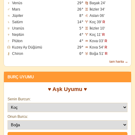
♀
Venüs
29°
♍
Başak 24'
♂
Mars
26°
♊
İkizler 34'
♃
Jüpiter
8°
♌
Aslan 06'
♄
Satürn
14°
♈
Koç 39'
R
♅
Uranüs
5°
♊
İkizler 10'
♆
Neptün
4°
♈
Koç 11'
R
♇
Plüton
4°
♒
Kova 03'
R
☊
Kuzey Ay Düğümü
29°
♒
Kova 54'
R
⚷
Chiron
0°
♉
Boğa 51'
R
tam harita →
BURÇ UYUMU
♥ Aşk Uyumu ♥
Senin Burcun:
Onun Burcu: