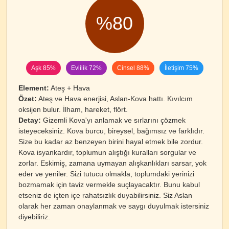
%80
Aşk 85%
Evlilik 72%
Cinsel 88%
İletişim 75%
Element:
Ateş + Hava
Özet:
Ateş ve Hava enerjisi, Aslan-Kova hattı. Kıvılcım
oksijen bulur. İlham, hareket, flört.
Detay:
Gizemli Kova'yı anlamak ve sırlarını çözmek
isteyeceksiniz. Kova burcu, bireysel, bağımsız ve farklıdır.
Size bu kadar az benzeyen birini hayal etmek bile zordur.
Kova isyankardır, toplumun alıştığı kuralları sorgular ve
zorlar. Eskimiş, zamana uymayan alışkanlıkları sarsar, yok
eder ve yeniler. Sizi tutucu olmakla, toplumdaki yerinizi
bozmamak için taviz vermekle suçlayacaktır. Bunu kabul
etseniz de içten içe rahatsızlık duyabilirsiniz. Siz Aslan
olarak her zaman onaylanmak ve saygı duyulmak istersiniz
diyebiliriz.