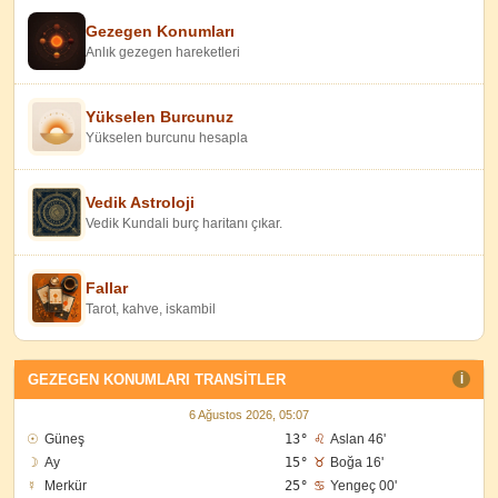
Gezegen Konumları
Anlık gezegen hareketleri
Yükselen Burcunuz
Yükselen burcunu hesapla
Vedik Astroloji
Vedik Kundali burç haritanı çıkar.
Fallar
Tarot, kahve, iskambil
GEZEGEN KONUMLARI TRANSITLER
I
6 Ağustos 2026, 05:07
☉
Güneş
13°
♌
Aslan 46'
☽
Ay
15°
♉
Boğa 16'
☿
Merkür
25°
♋
Yengeç 00'