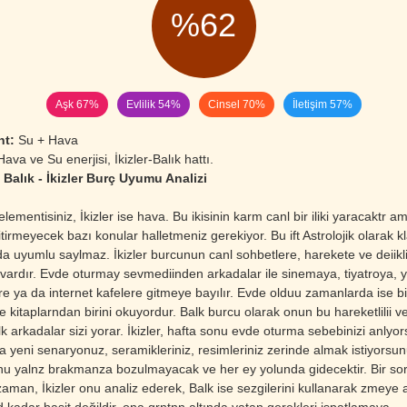
%62
Aşk 67%
Evlilik 54%
Cinsel 70%
İletişim 57%
nt:
Su + Hava
ava ve Su enerjisi, İkizler-Balık hattı.
Balık - İkizler Burç Uyumu Analizi
elementisiniz, İkizler ise hava. Bu ikisinin karm canl bir iliki yaracaktr 
tirmeyecek bazı konular halletmeniz gerekiyor. Bu ift Astrolojik olarak kl
a uyumlu saylmaz. İkizler burcunun canl sohbetlere, harekete ve deiikl
c vardır. Evde oturmay sevmediinden arkadalar ile sinemaya, tiyatroya, 
re ya da internet kafelere gitmeye bayılır. Evde olduu zamanlarda ise b
e kitaplarndan birini okuyordur. Balk burcu olarak onun bu hareketlilii v
k arkadalar sizi yorar. İkizler, hafta sonu evde oturma sebebinizi anlyor
a yeni senaryonuz, seramikleriniz, resimleriniz zerinde almak istiyorsu
onu yalnz brakmanza bozulmayacak ve her ey yolunda gidecektir. Bir so
aman, İkizler onu analiz ederek, Balk ise sezgilerini kullanarak zmeye a
 kadar basit değildir, ona grntnn altında yatan gerekleri ispatlamaya