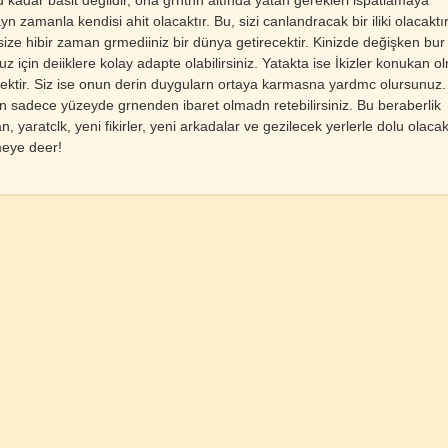
n zamanla kendisi ahit olacaktır. Bu, sizi canlandracak bir iliki olacaktır
 size hibir zaman grmediiniz bir dünya getirecektir. Kinizde değişken bur
z için deiiklere kolay adapte olabilirsiniz. Yatakta ise İkizler konukan 
cektir. Siz ise onun derin duygularn ortaya karmasna yardmc olursunuz
in sadece yüzeyde grnenden ibaret olmadn retebilirsiniz. Bu beraberlik
, yaratclk, yeni fikirler, yeni arkadalar ve gezilecek yerlerle dolu olacakt
eye deer!