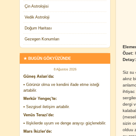
Çin Astrolojisi
Vedik Astroloji
Doğum Haritası
Gezegen Konumları
Eleme
Özet:
H
★ BUGÜN GÖKYÜZÜNDE
Detay:
8 Ağustos 2026
Siz su 
Güneş Aslan'da:
aknz bi
• Görünür olma ve kendini ifade etme isteği
anlamd
artabilir.
ihtiya
sergile
Merkür Yengeç'te:
dergi v
• Sezgisel iletişim artabilir.
kalabal
Venüs Terazi'de:
(mesel
sizin 
• Ilişkilerde uyum ve denge arayışı güçlenebilir.
olduu z
Mars İkizler'de:
ey grnd