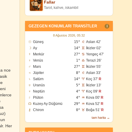
Fallar
Tarot, kahve, iskambil
GEZEGEN KONUMLARI TRANSITLER
I
8 Ağustos 2026, 05:32
☉
Güneş
15°
♌
Aslan 42'
☽
Ay
14°
♊
İkizler 02'
☿
Merkür
27°
♋
Yengeç 47'
♀
Venüs
1°
♎
Terazi 26'
♂
Mars
27°
♊
İkizler 55'
ama nce
♃
Jüpiter
8°
♌
Aslan 33'
asik
♄
Satürn
14°
♈
Koç 37'
R
ie
♅
Uranüs
5°
♊
İkizler 13'
yeni
♆
Neptün
4°
♈
Koç 09'
R
inlerce
♇
Plüton
4°
♒
Kova 00'
R
e
☊
Kuzey Ay Düğümü
29°
♒
Kova 52'
R
sa
⚷
Chiron
0°
♉
Boğa 51'
R
nuz)
tam harita →
run
lr. Her