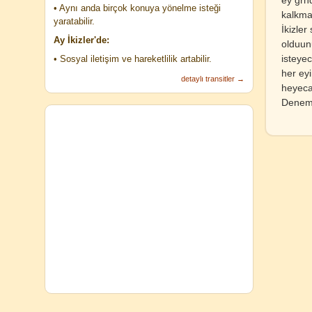
• Aynı anda birçok konuya yönelme isteği
kalkmay
yaratabilir.
İkizler
Ay İkizler'de:
olduunu
isteye
• Sosyal iletişim ve hareketlilik artabilir.
her ey
detaylı transitler →
heyecan
Denem