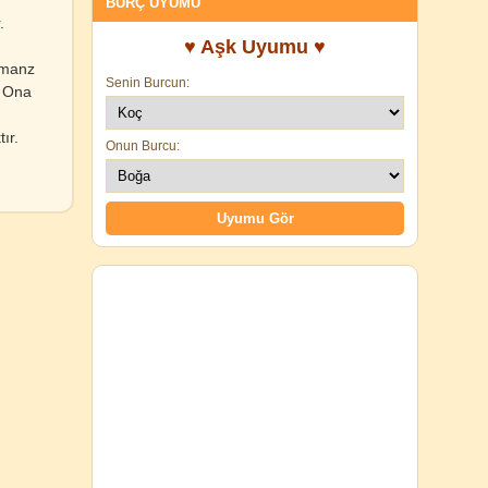
BURÇ UYUMU
.
♥ Aşk Uyumu ♥
olmanz
Senin Burcun:
. Ona
ır.
Onun Burcu: