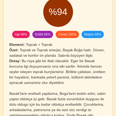
%94
Aşk 99%
Evlilik 86%
Cinsel 100%
İletişim 89%
Element:
Toprak + Toprak
Özet:
Toprak ve Toprak enerjisi, Başak-Boğa hattı. Güven,
sadakat ve konfor ön planda. Sabırla büyüyen ilişki.
Detay:
Bu rüya gibi bir iliski olacaktir. Eger bir Basak
burcuna ilgi duyuyorsaniz ona siki sarilin. Ikinizde benzer
seyler isteyen toprak burçlarisiniz. Birlikte çaliskan, üretken
bir hayatiniz, bankada yeterli paraniz, kültürel aktivitelere
ayiracak zamaniniz olur diyebiliriz.
Basak'larin endiseli yapilarina, Boga'larin teskin edici, sakin
yapisi oldukça iyi gelir. Basak fazla sorumluluk duygusu ile
dolu oldugu için bu kadar oldukça endiselidir. Çocuklarina,
arkadaslarina, patronuna ya da size söz verdigi isi
yetistirememekten oldukça korkar. Sizde Basak gibi