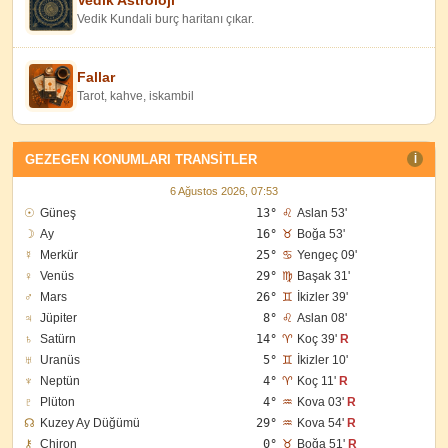
Vedik Astroloji
Vedik Kundali burç haritanı çıkar.
Fallar
Tarot, kahve, iskambil
GEZEGEN KONUMLARI TRANSITLER
I
6 Ağustos 2026, 07:53
☉
Güneş
13°
♌
Aslan 53'
☽
Ay
16°
♉
Boğa 53'
☿
Merkür
25°
♋
Yengeç 09'
♀
Venüs
29°
♍
Başak 31'
♂
Mars
26°
♊
İkizler 39'
♃
Jüpiter
8°
♌
Aslan 08'
♄
Satürn
14°
♈
Koç 39'
R
♅
Uranüs
5°
♊
İkizler 10'
♆
Neptün
4°
♈
Koç 11'
R
♇
Plüton
4°
♒
Kova 03'
R
☊
Kuzey Ay Düğümü
29°
♒
Kova 54'
R
⚷
Chiron
0°
♉
Boğa 51'
R