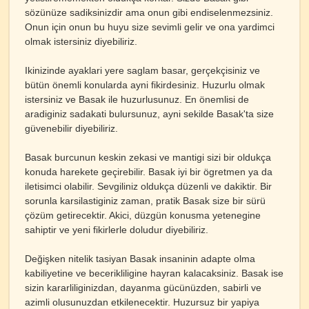
sözünüze sadiksinizdir ama onun gibi endiselenmezsiniz.
Onun için onun bu huyu size sevimli gelir ve ona yardimci
olmak istersiniz diyebiliriz.
Ikinizinde ayaklari yere saglam basar, gerçekçisiniz ve
bütün önemli konularda ayni fikirdesiniz. Huzurlu olmak
istersiniz ve Basak ile huzurlusunuz. En önemlisi de
aradiginiz sadakati bulursunuz, ayni sekilde Basak'ta size
güvenebilir diyebiliriz.
Basak burcunun keskin zekasi ve mantigi sizi bir oldukça
konuda harekete geçirebilir. Basak iyi bir ögretmen ya da
iletisimci olabilir. Sevgiliniz oldukça düzenli ve dakiktir. Bir
sorunla karsilastiginiz zaman, pratik Basak size bir sürü
çözüm getirecektir. Akici, düzgün konusma yetenegine
sahiptir ve yeni fikirlerle doludur diyebiliriz.
Değişken nitelik tasiyan Basak insaninin adapte olma
kabiliyetine ve becerikliligine hayran kalacaksiniz. Basak ise
sizin kararliliginizdan, dayanma gücünüzden, sabirli ve
azimli olusunuzdan etkilenecektir. Huzursuz bir yapiya