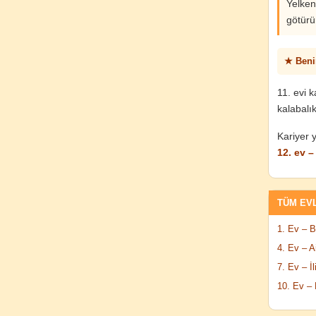
Yelken
götürü
★ Beni
11. evi 
kalabalık
Kariyer y
12. ev – 
TÜM EV
1. Ev – B
4. Ev – A
7. Ev – İl
10. Ev – 