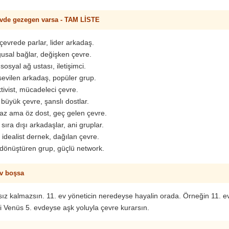
evde gezegen varsa - TAM LİSTE
çevrede parlar, lider arkadaş.
usal bağlar, değişken çevre.
sosyal ağ ustası, iletişimci.
evilen arkadaş, popüler grup.
tivist, mücadeleci çevre.
büyük çevre, şanslı dostlar.
az ama öz dost, geç gelen çevre.
sıra dışı arkadaşlar, ani gruplar.
idealist dernek, dağılan çevre.
dönüştüren grup, güçlü network.
ev boşsa
ız kalmazsın. 11. ev yöneticin neredeyse hayalin orada. Örneğin 11. e
si Venüs 5. evdeyse aşk yoluyla çevre kurarsın.