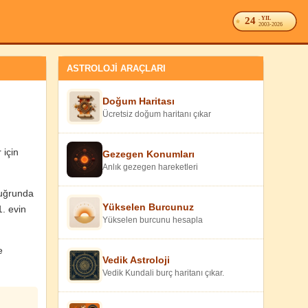
24
. YIL
2003-2026
ASTROLOJİ ARAÇLARI
Doğum Haritası
Ücretsiz doğum haritanı çıkar
 için
Gezegen Konumları
Anlık gezegen hareketleri
 uğrunda
Yükselen Burcunuz
1. evin
Yükselen burcunu hesapla
e
Vedik Astroloji
Vedik Kundali burç haritanı çıkar.