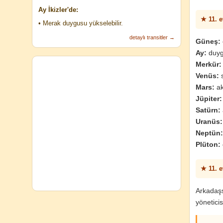
Ay İkizler'de:
★ 11. 
• Merak duygusu yükselebilir.
detaylı transitler →
Güneş:
Ay:
duyg
Merkür:
Venüs:
s
Mars:
ak
Jüpiter:
Satürn:
Uranüs:
Neptün:
Plüton:
★ 11. 
Arkadaşs
yönetici