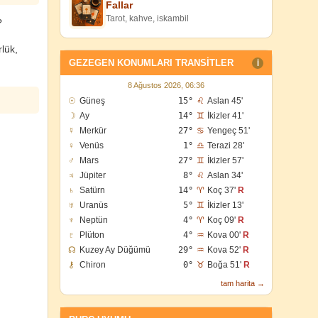
Fallar
Tarot, kahve, iskambil
?
lük,
GEZEGEN KONUMLARI TRANSITLER
I
8 Ağustos 2026, 06:36
☉
Güneş
15°
♌
Aslan 45'
☽
Ay
14°
♊
İkizler 41'
☿
Merkür
27°
♋
Yengeç 51'
♀
Venüs
1°
♎
Terazi 28'
♂
Mars
27°
♊
İkizler 57'
♃
Jüpiter
8°
♌
Aslan 34'
♄
Satürn
14°
♈
Koç 37'
R
♅
Uranüs
5°
♊
İkizler 13'
♆
Neptün
4°
♈
Koç 09'
R
♇
Plüton
4°
♒
Kova 00'
R
☊
Kuzey Ay Düğümü
29°
♒
Kova 52'
R
⚷
Chiron
0°
♉
Boğa 51'
R
tam harita →