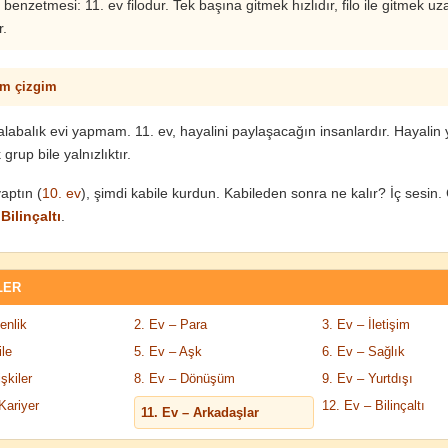
 benzetmesi: 11. ev filodur. Tek başına gitmek hızlıdır, filo ile gitmek u
r.
m çizgim
kalabalık evi yapmam. 11. ev, hayalini paylaşacağın insanlardır. Hayalin
 grup bile yalnızlıktır.
aptın (
10. ev
), şimdi kabile kurdun. Kabileden sonra ne kalır? İç sesin
Bilinçaltı
.
LER
enlik
2. Ev – Para
3. Ev – İletişim
ile
5. Ev – Aşk
6. Ev – Sağlık
işkiler
8. Ev – Dönüşüm
9. Ev – Yurtdışı
Kariyer
12. Ev – Bilinçaltı
11. Ev – Arkadaşlar