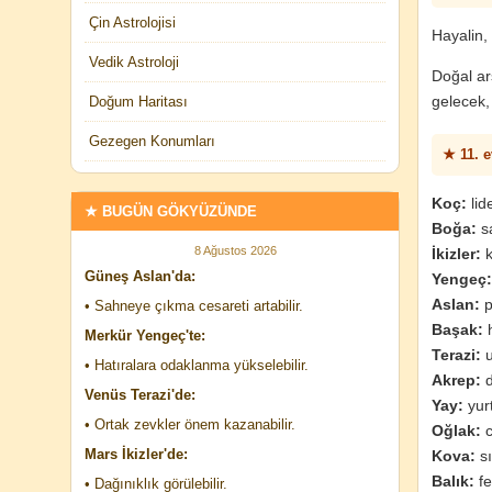
Çin Astrolojisi
Hayalin, 
Vedik Astroloji
Doğal ar
gelecek, 
Doğum Haritası
Gezegen Konumları
★ 11. e
Koç:
lid
★ BUGÜN GÖKYÜZÜNDE
Boğa:
sa
8 Ağustos 2026
İkizler:
k
Güneş Aslan'da:
Yengeç:
Aslan:
p
• Sahneye çıkma cesareti artabilir.
Başak:
h
Merkür Yengeç'te:
Terazi:
u
• Hatıralara odaklanma yükselebilir.
Akrep:
d
Venüs Terazi'de:
Yay:
yurt
• Ortak zevkler önem kazanabilir.
Oğlak:
c
Mars İkizler'de:
Kova:
sı
Balık:
fe
• Dağınıklık görülebilir.