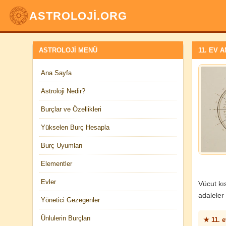
ASTROLOJİ.ORG
ASTROLOJI MENÜ
11. EV 
Ana Sayfa
Astroloji Nedir?
Burçlar ve Özellikleri
Yükselen Burç Hesapla
Burç Uyumları
Elementler
Evler
Vücut kıs
adaleler 
Yönetici Gezegenler
Ünlulerin Burçları
★ 11. e