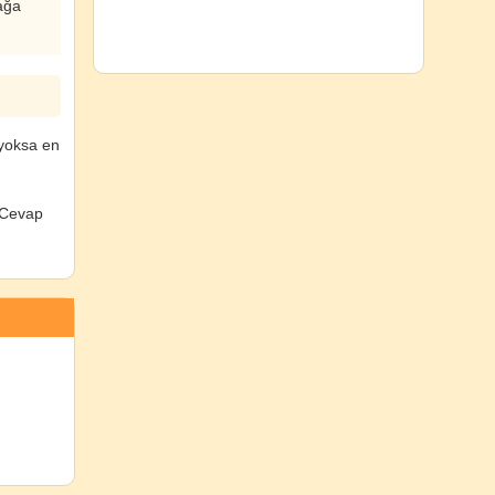
zağa
 yoksa en
. Cevap