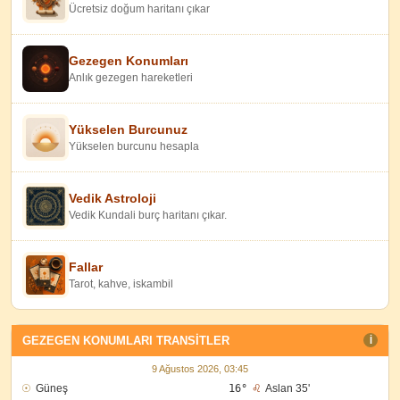
Ücretsiz doğum haritanı çıkar
Gezegen Konumları
Anlık gezegen hareketleri
Yükselen Burcunuz
Yükselen burcunu hesapla
Vedik Astroloji
Vedik Kundali burç haritanı çıkar.
Fallar
Tarot, kahve, iskambil
GEZEGEN KONUMLARI TRANSITLER
I
9 Ağustos 2026, 03:45
☉
Güneş
16°
♌
Aslan 35'