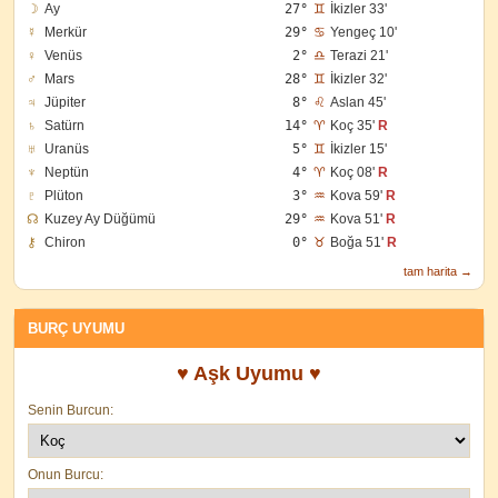
☽
Ay
27°
♊
İkizler 33'
☿
Merkür
29°
♋
Yengeç 10'
♀
Venüs
2°
♎
Terazi 21'
♂
Mars
28°
♊
İkizler 32'
♃
Jüpiter
8°
♌
Aslan 45'
♄
Satürn
14°
♈
Koç 35'
R
♅
Uranüs
5°
♊
İkizler 15'
♆
Neptün
4°
♈
Koç 08'
R
♇
Plüton
3°
♒
Kova 59'
R
☊
Kuzey Ay Düğümü
29°
♒
Kova 51'
R
⚷
Chiron
0°
♉
Boğa 51'
R
tam harita →
BURÇ UYUMU
♥ Aşk Uyumu ♥
Senin Burcun:
Onun Burcu: