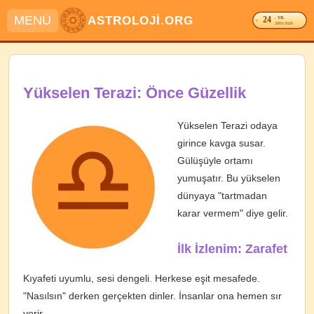
MENU
ASTROLOJİ.ORG
24
. YIL
2003-2026
Yükselen Terazi: Önce Güzellik
Yükselen Terazi odaya
girince kavga susar.
Gülüşüyle ortamı
yumuşatır. Bu yükselen
dünyaya "tartmadan
karar vermem" diye gelir.
İlk İzlenim: Zarafet
Kıyafeti uyumlu, sesi dengeli. Herkese eşit mesafede.
"Nasılsın" derken gerçekten dinler. İnsanlar ona hemen sır
verir.