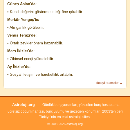
Güneş Aslan'da:
• Kendi değerini gösterme isteği öne çıkabilir.
Merkür Yengeç'te:
• Alınganlık görülebilir.
Venüs Terazi'de:
• Ortak zevkler önem kazanabilir.
Mars İkizler'de:
• Zihinsel enerji yükselebilir.
Ay İkizler'de:
• Sosyal iletişim ve hareketlilik artabilir.
detaylı transitler →
Astroloji.org
— Günlük burç yorumları, yükselen burç hesaplama,
ücretsiz doğum haritası, burç uyumu ve gezegen konumları. 2003'ten beri
Türkiye'nin en eski astroloji sitesi.
© 2003-2026 astroloji.org