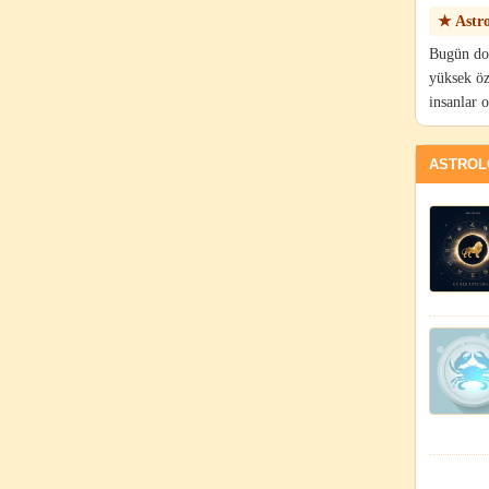
★ Astro
Bugün doğ
yüksek öze
insanlar o
ASTROLO