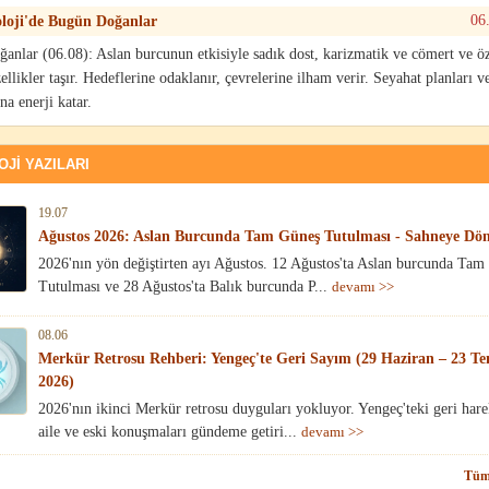
06
loji'de Bugün Doğanlar
anlar (06.08): Aslan burcunun etkisiyle sadık dost, karizmatik ve cömert ve ö
llikler taşır. Hedeflerine odaklanır, çevrelerine ilham verir. Seyahat planları v
na enerji katar.
JI YAZILARI
19.07
Ağustos 2026: Aslan Burcunda Tam Güneş Tutulması - Sahneye Dön
2026'nın yön değiştirten ayı Ağustos. 12 Ağustos'ta Aslan burcunda Tam
Tutulması ve 28 Ağustos'ta Balık burcunda P...
devamı >>
08.06
Merkür Retrosu Rehberi: Yengeç'te Geri Sayım (29 Haziran – 23 
2026)
2026'nın ikinci Merkür retrosu duyguları yokluyor. Yengeç'teki geri hare
aile ve eski konuşmaları gündeme getiri...
devamı >>
Tüm 