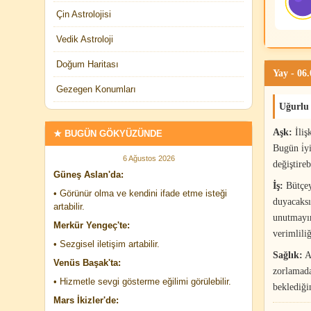
Çin Astrolojisi
Vedik Astroloji
Doğum Haritası
Yay - 06
Gezegen Konumları
Uğurlu
Aşk:
İliş
★ BUGÜN GÖKYÜZÜNDE
Bugün i̇y
6 Ağustos 2026
değiştire
Güneş Aslan'da:
İş:
Bütçey
• Görünür olma ve kendini ifade etme isteği
duyacaksı
artabilir.
unutmayın
Merkür Yengeç'te:
verimlili
• Sezgisel iletişim artabilir.
Sağlık:
Ak
Venüs Başak'ta:
zorlamada
• Hizmetle sevgi gösterme eğilimi görülebilir.
beklediği
Mars İkizler'de: