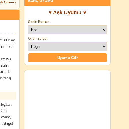
BURÇ UYUMU
ylı Yorum ›
♥ Aşk Uyumu ♥
Senin Burcun:
Onun Burcu:
üdüsü Koç
şamın ve
nlamaya
, daha
karmik
avranış
 Meghan
Cara
Lovato,
n Atagül