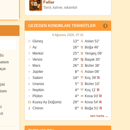
Fallar
Tarot, kahve, iskambil
GEZEGEN KONUMLARI TRANSITLER
I
6 Ağustos 2026, 07:41
☉
Güneş
13°
♌
Aslan 52'
☽
Ay
16°
♉
Boğa 46'
☿
Merkür
25°
♋
Yengeç 08'
ir.
♀
Venüs
29°
♍
Başak 30'
amamen
♂
Mars
26°
♊
İkizler 38'
açar.
♃
Jüpiter
8°
♌
Aslan 08'
♄
Satürn
14°
♈
Koç 39'
R
♅
Uranüs
5°
♊
İkizler 10'
ini
♆
Neptün
4°
♈
Koç 11'
R
düzen
♇
Plüton
4°
♒
Kova 03'
R
☊
Kuzey Ay Düğümü
29°
♒
Kova 54'
R
zi
⚷
Chiron
0°
♉
Boğa 51'
R
zi
tam harita →