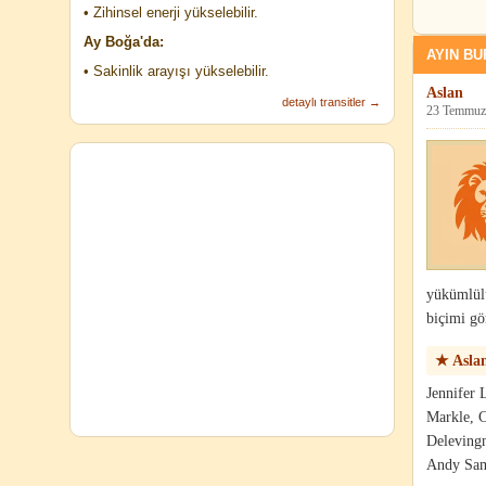
• Zihinsel enerji yükselebilir.
Ay Boğa'da:
AYIN B
• Sakinlik arayışı yükselebilir.
Aslan
detaylı transitler →
23 Temmuz 
yükümlülü
biçimi g
★ Asla
Jennifer
Markle, C
Delevingn
Andy Samb