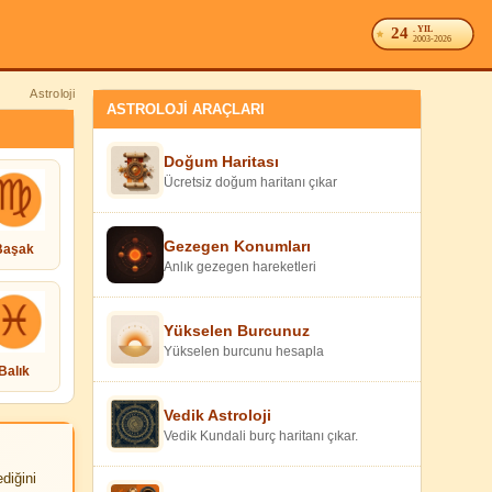
24
. YIL
2003-2026
Astroloji
ASTROLOJİ ARAÇLARI
Doğum Haritası
Ücretsiz doğum haritanı çıkar
Gezegen Konumları
Başak
Anlık gezegen hareketleri
Yükselen Burcunuz
Yükselen burcunu hesapla
Balık
Vedik Astroloji
Vedik Kundali burç haritanı çıkar.
diğini