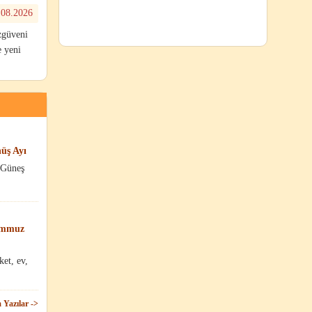
.08.2026
zgüveni
e yeni
üş Ayı
 Güneş
Temmuz
ket, ev,
Yazılar ->