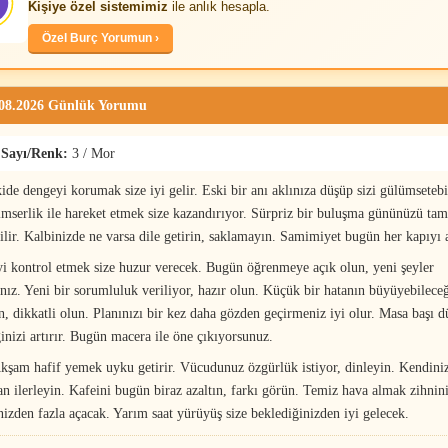
Kişiye özel sistemimiz
ile anlık hesapla.
Özel Burç Yorumun ›
.08.2026 Günlük Yorumu
 Sayı/Renk:
3 / Mor
kide dengeyi korumak size iyi gelir. Eski bir anı aklınıza düşüp sizi gülümsetebil
imserlik ile hareket etmek size kazandırıyor. Sürpriz bir buluşma gününüzü t
bilir. Kalbinizde ne varsa dile getirin, saklamayın. Samimiyet bugün her kapıyı 
i kontrol etmek size huzur verecek. Bugün öğrenmeye açık olun, yeni şeyler
nız. Yeni bir sorumluluk veriliyor, hazır olun. Küçük bir hatanın büyüyebileceğ
, dikkatli olun. Planınızı bir kez daha gözden geçirmeniz iyi olur. Masa başı 
ğinizi artırır. Bugün macera ile öne çıkıyorsunuz.
şam hafif yemek uyku getirir. Vücudunuz özgürlük istiyor, dinleyin. Kendini
n ilerleyin. Kafeini bugün biraz azaltın, farkı görün. Temiz hava almak zihnini
nizden fazla açacak. Yarım saat yürüyüş size beklediğinizden iyi gelecek.