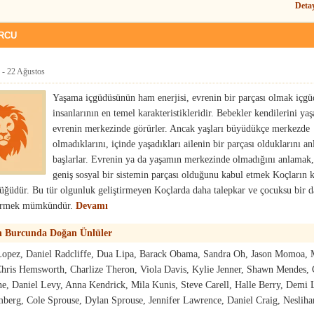
Deta
URCU
- 22 Ağustos
Yaşama içgüdüsünün ham enerjisi, evrenin bir parçası olmak içg
insanlarının en temel karakteristikleridir. Bebekler kendilerini ya
evrenin merkezinde görürler. Ancak yaşları büyüdükçe merkezde
olmadıklarını, içinde yaşadıkları ailenin bir parçası olduklarını a
başlarlar. Evrenin ya da yaşamın merkezinde olmadığını anlamak
geniş sosyal bir sistemin parçası olduğunu kabul etmek Koçların 
ğüdür. Bu tür olgunluk geliştirmeyen Koçlarda daha talepkar ve çocuksu bir d
örmek mümkündür.
Devamı
n Burcunda Doğan Ünlüler
 Lopez, Daniel Radcliffe, Dua Lipa, Barack Obama, Sandra Oh, Jason Momoa,
hris Hemsworth, Charlize Theron, Viola Davis, Kylie Jenner, Shawn Mendes, 
e, Daniel Levy, Anna Kendrick, Mila Kunis, Steve Carell, Halle Berry, Demi 
erg, Cole Sprouse, Dylan Sprouse, Jennifer Lawrence, Daniel Craig, Nesliha