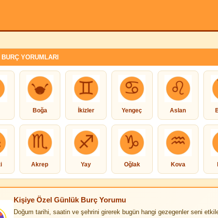
 BURÇ YORUMLARI
Boğa
İkizler
Yengeç
Aslan
i
Akrep
Yay
Oğlak
Kova
Kişiye Özel Günlük Burç Yorumu
Doğum tarihi, saatin ve şehrini girerek bugün hangi gezegenler seni etkile