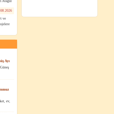
n Atagül
.08.2026
t ve
rojelere
üş Ayı
 Güneş
Temmuz
ket, ev,