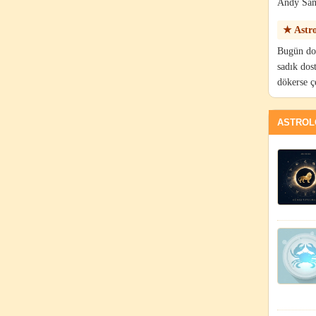
Andy Samb
★ Astro
Bugün doğ
sadık dost
dökerse ç
ASTROLO