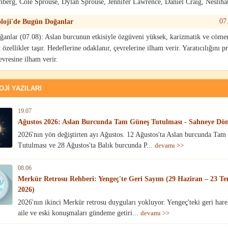
erg, Cole Sprouse, Dylan Sprouse, Jennifer Lawrence, Daniel Craig, Nesliha
07
loji'de Bugün Doğanlar
anlar (07.08): Aslan burcunun etkisiyle özgüveni yüksek, karizmatik ve cömer
 özellikler taşır. Hedeflerine odaklanır, çevrelerine ilham verir. Yaratıcılığını p
evresine ilham verir.
JI YAZILARI
19.07
Ağustos 2026: Aslan Burcunda Tam Güneş Tutulması - Sahneye Dön
2026'nın yön değiştirten ayı Ağustos. 12 Ağustos'ta Aslan burcunda Tam
Tutulması ve 28 Ağustos'ta Balık burcunda P...
devamı >>
08.06
Merkür Retrosu Rehberi: Yengeç'te Geri Sayım (29 Haziran – 23 
2026)
2026'nın ikinci Merkür retrosu duyguları yokluyor. Yengeç'teki geri hare
aile ve eski konuşmaları gündeme getiri...
devamı >>