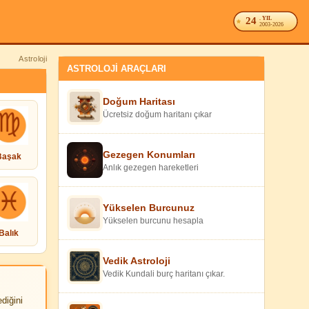
24
. YIL
2003-2026
Astroloji
ASTROLOJİ ARAÇLARI
Doğum Haritası
Ücretsiz doğum haritanı çıkar
Gezegen Konumları
Başak
Anlık gezegen hareketleri
Yükselen Burcunuz
Yükselen burcunu hesapla
Balık
Vedik Astroloji
Vedik Kundali burç haritanı çıkar.
diğini