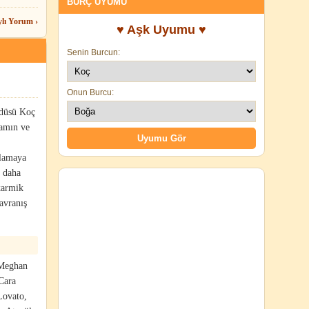
BURÇ UYUMU
ylı Yorum ›
♥ Aşk Uyumu ♥
Senin Burcun:
Onun Burcu:
üdüsü Koç
şamın ve
nlamaya
, daha
karmik
avranış
 Meghan
Cara
Lovato,