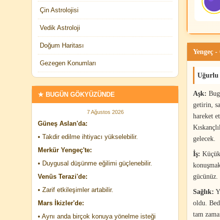
Çin Astrolojisi
Vedik Astroloji
Doğum Haritası
Yengeç -
Gezegen Konumları
Uğurlu
Aşk:
Bugü
★ BUGÜN GÖKYÜZÜNDE
getirin, 
7 Ağustos 2026
hareket e
Güneş Aslan'da:
Kıskançlı
• Takdir edilme ihtiyacı yükselebilir.
gelecek.
Merkür Yengeç'te:
İş:
Küçük 
• Duygusal düşünme eğilimi güçlenebilir.
konuşmakt
Venüs Terazi'de:
gücünüz. 
• Zarif etkileşimler artabilir.
Sağlık:
Ya
Mars İkizler'de:
oldu. Bed
tam zaman
• Aynı anda birçok konuya yönelme isteği