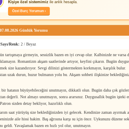
Kişiye özel sistemimiz
ile anlık hesapla.
Özel Burç Yorumun ›
 07.08.2026 Günlük Yorumu
 Sayı/Renk:
2 / Beyaz
n tartışmaya girmeyin, sessizlik bazen en iyi cevap olur. Kalbinizde ne varsa d
saklamayın. Romantizm akşam saatlerinde artıyor, keyfini çıkarın. Bugün duygusa
tmek size kazandırıyor. Sevgi dilinizi göstermekten korkmayın, karşılık bulur.
ktan uzak durun, huzur bulmanın yolu bu. Akşam sohbeti ilişkinize beklediğini
bir hatanın büyüyebileceğini unutmayın, dikkatli olun. Bugün daha çok gözle
an değerli. Not almayı unutmayın, sonra ararsınız. Duygusallık bugün işteki 
Patron sizden detay bekliyor, hazırlıklı olun.
rım saat yürüyüş size beklediğinizden iyi gelecek. Kendinize zaman ayırmak ar
eninizde aile hissi hakim. Baş ağrısına karşı su için önce. Uykunuzu düzene s
ı geldi. Yavaşlamak bazen en hızlı yol olur, unutmayın.