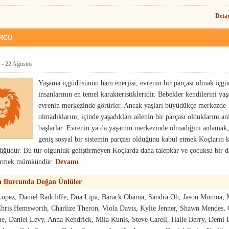
Deta
URCU
- 22 Ağustos
Yaşama içgüdüsünün ham enerjisi, evrenin bir parçası olmak içg
insanlarının en temel karakteristikleridir. Bebekler kendilerini ya
evrenin merkezinde görürler. Ancak yaşları büyüdükçe merkezde
olmadıklarını, içinde yaşadıkları ailenin bir parçası olduklarını a
başlarlar. Evrenin ya da yaşamın merkezinde olmadığını anlamak
geniş sosyal bir sistemin parçası olduğunu kabul etmek Koçların 
ğüdür. Bu tür olgunluk geliştirmeyen Koçlarda daha talepkar ve çocuksu bir d
örmek mümkündür.
Devamı
n Burcunda Doğan Ünlüler
 Lopez, Daniel Radcliffe, Dua Lipa, Barack Obama, Sandra Oh, Jason Momoa,
hris Hemsworth, Charlize Theron, Viola Davis, Kylie Jenner, Shawn Mendes, 
e, Daniel Levy, Anna Kendrick, Mila Kunis, Steve Carell, Halle Berry, Demi 