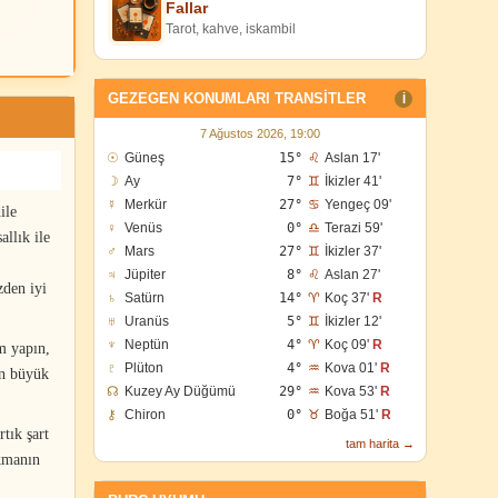
Fallar
Tarot, kahve, iskambil
GEZEGEN KONUMLARI TRANSITLER
I
7 Ağustos 2026, 19:00
☉
Güneş
15°
♌
Aslan 17'
☽
Ay
7°
♊
İkizler 41'
☿
Merkür
27°
♋
Yengeç 09'
ile
♀
Venüs
0°
♎
Terazi 59'
llık ile
♂
Mars
27°
♊
İkizler 37'
♃
Jüpiter
8°
♌
Aslan 27'
zden iyi
♄
Satürn
14°
♈
Koç 37'
R
♅
Uranüs
5°
♊
İkizler 12'
♆
Neptün
4°
♈
Koç 09'
R
m yapın,
♇
Plüton
4°
♒
Kova 01'
R
en büyük
☊
Kuzey Ay Düğümü
29°
♒
Kova 53'
R
⚷
Chiron
0°
♉
Boğa 51'
R
tık şart
tam harita →
okmanın