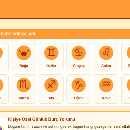
 BURÇ YORUMLARI
Boğa
İkizler
Yengeç
Aslan
i
Akrep
Yay
Oğlak
Kova
Kişiye Özel Günlük Burç Yorumu
Doğum tarihi, saatin ve şehrini girerek bugün hangi gezegenler seni etkile