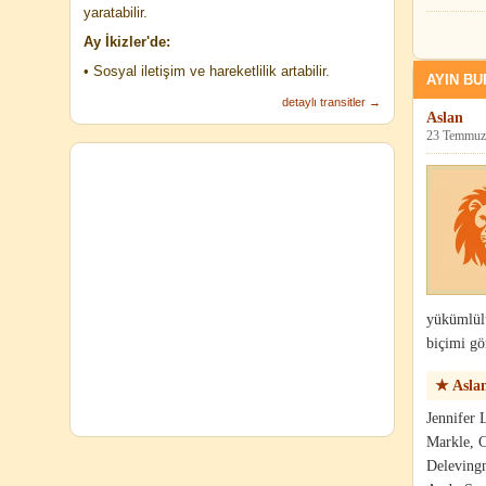
yaratabilir.
Ay İkizler'de:
• Sosyal iletişim ve hareketlilik artabilir.
AYIN B
detaylı transitler →
Aslan
23 Temmuz 
yükümlülü
biçimi g
★ Asla
Jennifer
Markle, C
Delevingn